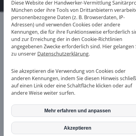
Öffnungszeiten: 24 Stunden am Tag | 365 Tage im Jahr
Diese Website der Handwerker-Vermittlung Sanitärpro
München oder ihre Tools von Drittanbietern verarbei
personenbezogene Daten (z. B. Browserdaten, IP-
Adressen) und verwenden Cookies oder andere
Kennungen, die für ihre Funktionsweise erforderlich s
und zur Erreichung der in den Cookie-Richtlinien
angegebenen Zwecke erforderlich sind. Hier gelangen 
zu unserer
Datenschutzerklärung
.
Sie akzeptieren die Verwendung von Cookies oder
anderen Kennungen, indem Sie diesen Hinweis schließ
auf einen Link oder eine Schaltfläche klicken oder auf
andere Weise weiter surfen.
Mehr erfahren und anpassen
inCMS
Akzeptieren
Google Fonts